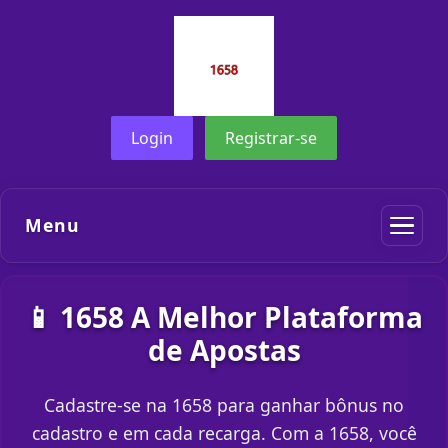
Login
Registrar-se
Menu
📱 1658 A Melhor Plataforma
de Apostas
Cadastre-se na 1658 para ganhar bônus no
cadastro e em cada recarga. Com a 1658, você