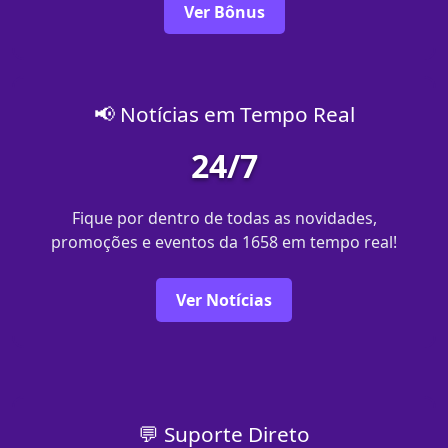
Ver Bônus
📢 Notícias em Tempo Real
24/7
Fique por dentro de todas as novidades,
promoções e eventos da 1658 em tempo real!
Ver Notícias
💬 Suporte Direto