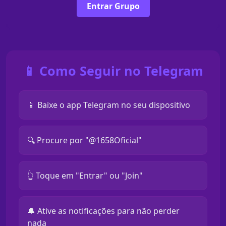
Entrar Grupo
📱 Como Seguir no Telegram
📱 Baixe o app Telegram no seu dispositivo
🔍 Procure por "@1658Oficial"
👆 Toque em "Entrar" ou "Join"
🔔 Ative as notificações para não perder
nada