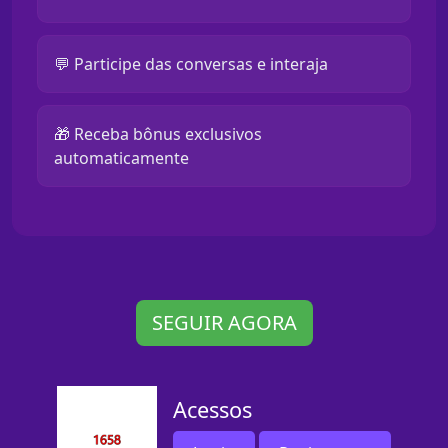
💬 Participe das conversas e interaja
🎁 Receba bônus exclusivos
automaticamente
SEGUIR AGORA
Acessos