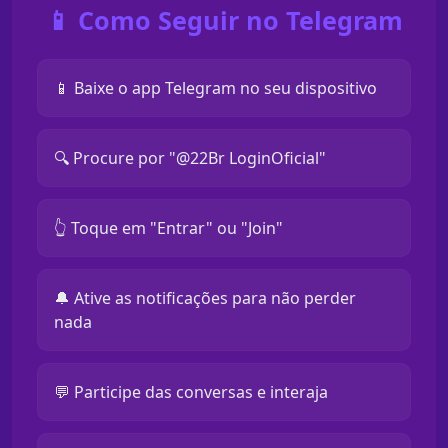
📱 Como Seguir no Telegram
📱 Baixe o app Telegram no seu dispositivo
🔍 Procure por "@22Br LoginOficial"
👆 Toque em "Entrar" ou "Join"
🔔 Ative as notificações para não perder
nada
💬 Participe das conversas e interaja