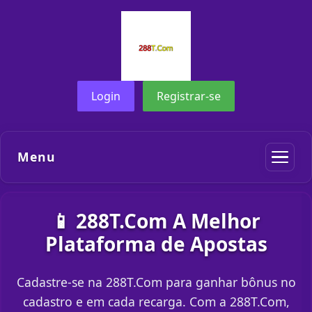
Login
Registrar-se
Menu
📱 288T.Com A Melhor
Plataforma de Apostas
Cadastre-se na 288T.Com para ganhar bônus no
cadastro e em cada recarga. Com a 288T.Com,