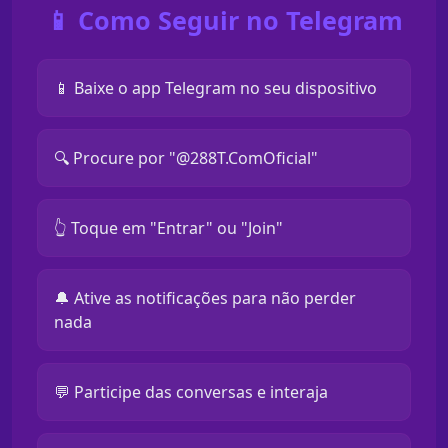
📱 Como Seguir no Telegram
📱 Baixe o app Telegram no seu dispositivo
🔍 Procure por "@288T.ComOficial"
👆 Toque em "Entrar" ou "Join"
🔔 Ative as notificações para não perder
nada
💬 Participe das conversas e interaja