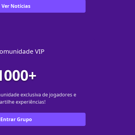
Ver Notícias
Comunidade VIP
1000+
unidade exclusiva de jogadores e
rtilhe experiências!
Entrar Grupo