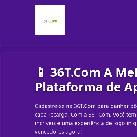
📱 36T.Com A Me
Plataforma de A
Cadastre-se na 36T.Com para ganhar bô
cada recarga. Com a 36T.Com, você tem
incríveis e uma experiência de jogo inig
vencedores agora!