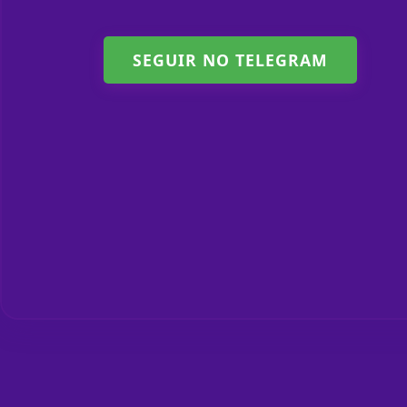
SEGUIR NO TELEGRAM