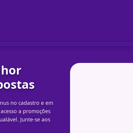
lhor
postas
nus no cadastro e em
 acesso a promoções
ualável. Junte-se aos