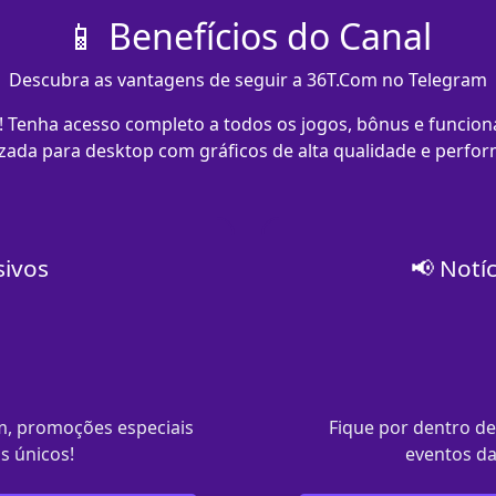
📱 Benefícios do Canal
Descubra as vantagens de seguir a 36T.Com no Telegram
PC! Tenha acesso completo a todos os jogos, bônus e funci
izada para desktop com gráficos de alta qualidade e perfor
sivos
📢 Notí
m, promoções especiais
Fique por dentro d
s únicos!
eventos da