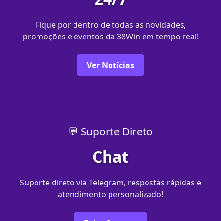
Fique por dentro de todas as novidades,
promoções e eventos da 38Win em tempo real!
Ver Notícias
💬 Suporte Direto
Chat
Suporte direto via Telegram, respostas rápidas e
atendimento personalizado!