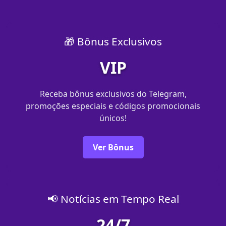
🎁 Bônus Exclusivos
VIP
Receba bônus exclusivos do Telegram,
promoções especiais e códigos promocionais
únicos!
Ver Bônus
📢 Notícias em Tempo Real
24/7