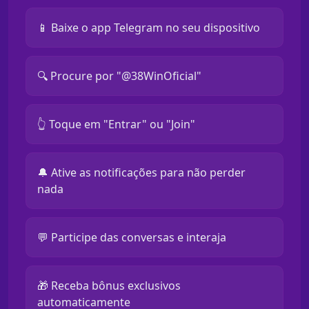
📱 Baixe o app Telegram no seu dispositivo
🔍 Procure por "@38WinOficial"
👆 Toque em "Entrar" ou "Join"
🔔 Ative as notificações para não perder
nada
💬 Participe das conversas e interaja
🎁 Receba bônus exclusivos
automaticamente