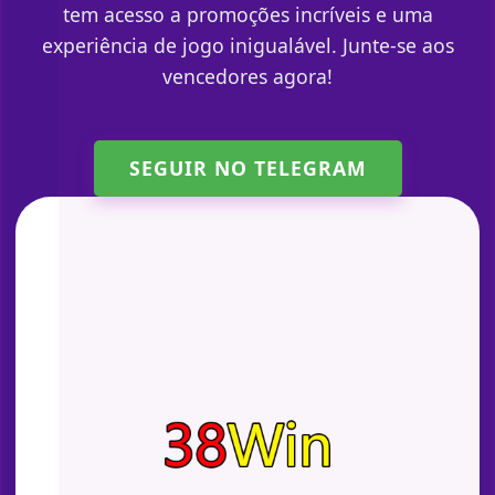
tem acesso a promoções incríveis e uma
experiência de jogo inigualável. Junte-se aos
vencedores agora!
SEGUIR NO TELEGRAM