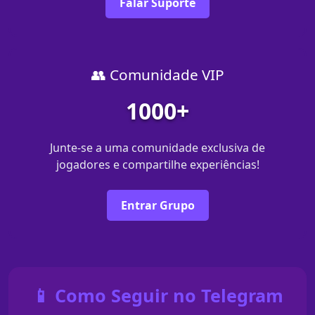
Falar Suporte
👥 Comunidade VIP
1000+
Junte-se a uma comunidade exclusiva de
jogadores e compartilhe experiências!
Entrar Grupo
📱 Como Seguir no Telegram