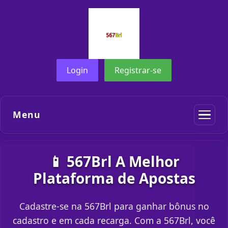
Login
Registrar-se
Menu
📱 567Brl A Melhor
Plataforma de Apostas
Cadastre-se na 567Brl para ganhar bônus no
cadastro e em cada recarga. Com a 567Brl, você