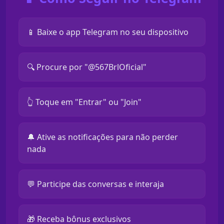
📱 Baixe o app Telegram no seu dispositivo
🔍 Procure por "@567BrlOficial"
👆 Toque em "Entrar" ou "Join"
🔔 Ative as notificações para não perder
nada
💬 Participe das conversas e interaja
🎁 Receba bônus exclusivos