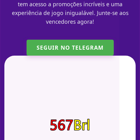
tem acesso a promoções incríveis e uma
experiência de jogo inigualável. Junte-se aos
vencedores agora!
SEGUIR NO TELEGRAM