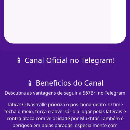
📱 Canal Oficial no Telegram!
📱 Benefícios do Canal
Descubra as vantagens de seguir a 567Brl no Telegram
Tática: O Nashville prioriza o posicionamento. O time
fecha o meio, força o adversário a jogar pelas laterais e
contra-ataca com velocidade por Mukhtar. Também é
perigoso em bolas paradas, especialmente com