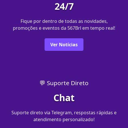
24/7
Fique por dentro de todas as novidades,
promoções e eventos da 567Brl em tempo real!
Ver Notícias
💬 Suporte Direto
Chat
Suporte direto via Telegram, respostas rápidas e
atendimento personalizado!