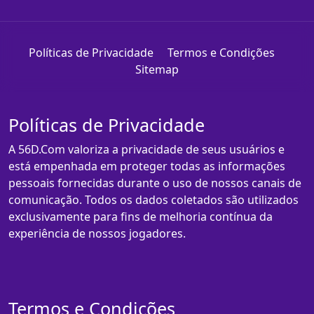
Políticas de Privacidade
Termos e Condições
Sitemap
Políticas de Privacidade
A 56D.Com valoriza a privacidade de seus usuários e
está empenhada em proteger todas as informações
pessoais fornecidas durante o uso de nossos canais de
comunicação. Todos os dados coletados são utilizados
exclusivamente para fins de melhoria contínua da
experiência de nossos jogadores.
Termos e Condições