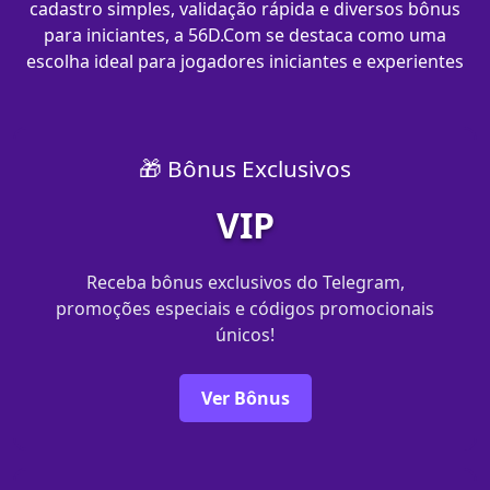
cadastro simples, validação rápida e diversos bônus
para iniciantes, a 56D.Com se destaca como uma
escolha ideal para jogadores iniciantes e experientes
🎁 Bônus Exclusivos
VIP
Receba bônus exclusivos do Telegram,
promoções especiais e códigos promocionais
únicos!
Ver Bônus