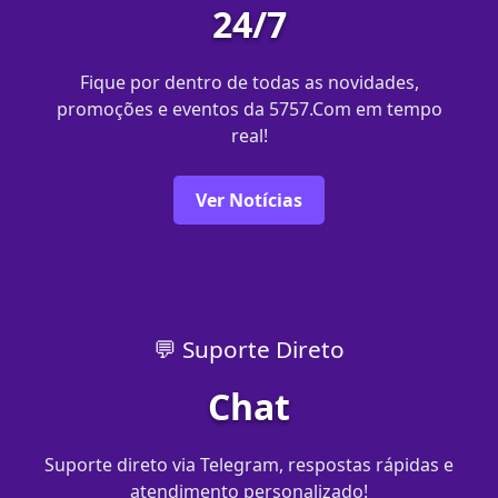
24/7
Fique por dentro de todas as novidades,
promoções e eventos da 5757.Com em tempo
real!
Ver Notícias
💬 Suporte Direto
Chat
Suporte direto via Telegram, respostas rápidas e
atendimento personalizado!