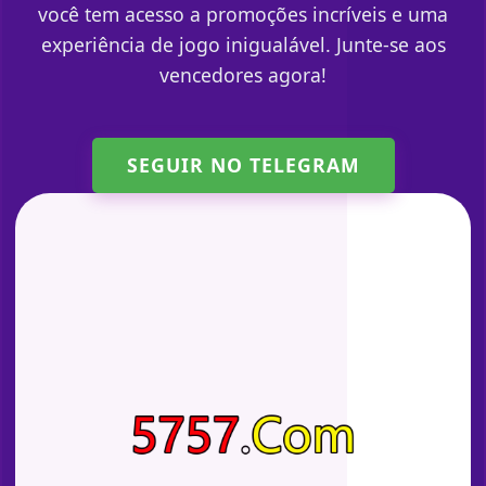
você tem acesso a promoções incríveis e uma
experiência de jogo inigualável. Junte-se aos
vencedores agora!
SEGUIR NO TELEGRAM