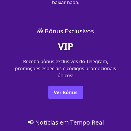
baixar nada.
🎁 Bônus Exclusivos
VIP
Receba bônus exclusivos do Telegram,
promoções especiais e códigos promocionais
únicos!
Ver Bônus
📢 Notícias em Tempo Real