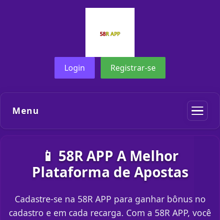
Login
Registrar-se
Menu
📱 58R APP A Melhor
Plataforma de Apostas
Cadastre-se na 58R APP para ganhar bônus no
cadastro e em cada recarga. Com a 58R APP, você