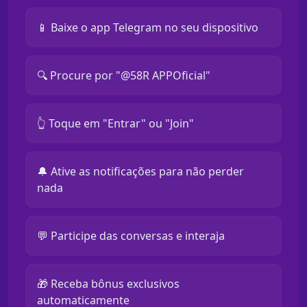
📱 Baixe o app Telegram no seu dispositivo
🔍 Procure por "@58R APPOficial"
👆 Toque em "Entrar" ou "Join"
🔔 Ative as notificações para não perder
nada
💬 Participe das conversas e interaja
🎁 Receba bônus exclusivos
automaticamente