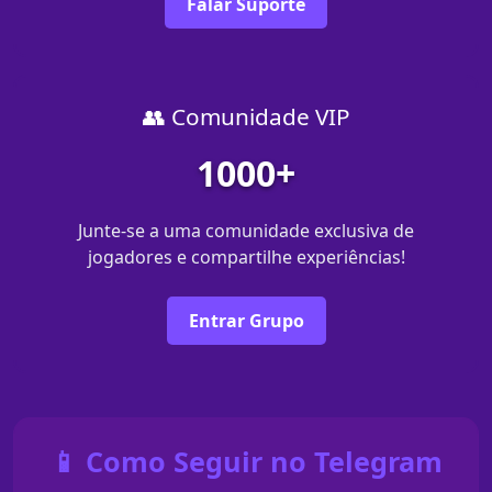
Falar Suporte
👥 Comunidade VIP
1000+
Junte-se a uma comunidade exclusiva de
jogadores e compartilhe experiências!
Entrar Grupo
📱 Como Seguir no Telegram