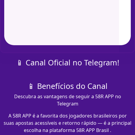
📱 Canal Oficial no Telegram!
📱 Benefícios do Canal
Descubra as vantagens de seguir a 58R APP no
Telegram
A 58R APP é a favorita dos jogadores brasileiros por
suas apostas acessíveis e retorno rápido — é a principal
escolha na plataforma 58R APP Brasil .