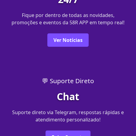
Fique por dentro de todas as novidades,
promoções e eventos da 58R APP em tempo real!
Ver Notícias
💬 Suporte Direto
Chat
Suporte direto via Telegram, respostas rápidas e
atendimento personalizado!