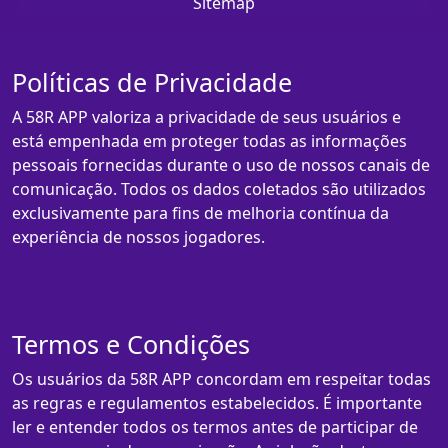
Sitemap
Políticas de Privacidade
A 58R APP valoriza a privacidade de seus usuários e
está empenhada em proteger todas as informações
pessoais fornecidas durante o uso de nossos canais de
comunicação. Todos os dados coletados são utilizados
exclusivamente para fins de melhoria contínua da
experiência de nossos jogadores.
Termos e Condições
Os usuários da 58R APP concordam em respeitar todas
as regras e regulamentos estabelecidos. É importante
ler e entender todos os termos antes de participar de