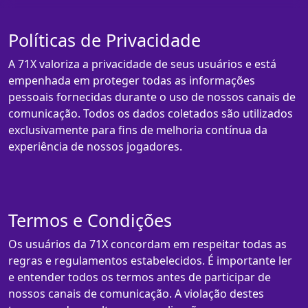
Políticas de Privacidade
A 71X valoriza a privacidade de seus usuários e está
empenhada em proteger todas as informações
pessoais fornecidas durante o uso de nossos canais de
comunicação. Todos os dados coletados são utilizados
exclusivamente para fins de melhoria contínua da
experiência de nossos jogadores.
Termos e Condições
Os usuários da 71X concordam em respeitar todas as
regras e regulamentos estabelecidos. É importante ler
e entender todos os termos antes de participar de
nossos canais de comunicação. A violação destes