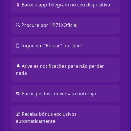
📱 Baixe o app Telegram no seu dispositivo
🔍 Procure por "@71XOficial"
👆 Toque em "Entrar" ou "Join"
🔔 Ative as notificações para não perder
nada
💬 Participe das conversas e interaja
🎁 Receba bônus exclusivos
automaticamente