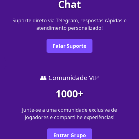
Chat
Suporte direto via Telegram, respostas rápidas e
atendimento personalizado!
Falar Suporte
👥 Comunidade VIP
1000+
Junte-se a uma comunidade exclusiva de
jogadores e compartilhe experiências!
Entrar Grupo