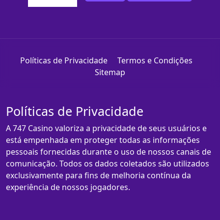
Políticas de Privacidade
Termos e Condições
Sitemap
Políticas de Privacidade
A 747 Casino valoriza a privacidade de seus usuários e
está empenhada em proteger todas as informações
pessoais fornecidas durante o uso de nossos canais de
comunicação. Todos os dados coletados são utilizados
exclusivamente para fins de melhoria contínua da
experiência de nossos jogadores.