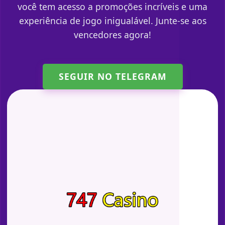
você tem acesso a promoções incríveis e uma
experiência de jogo inigualável. Junte-se aos
vencedores agora!
SEGUIR NO TELEGRAM