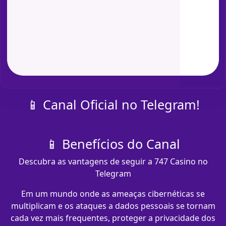
📱 Canal Oficial no Telegram!
📱 Benefícios do Canal
Descubra as vantagens de seguir a 747 Casino no
Telegram
Em um mundo onde as ameaças cibernéticas se
multiplicam e os ataques a dados pessoais se tornam
cada vez mais frequentes, proteger a privacidade dos