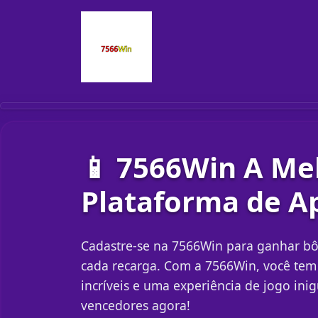
📱 7566Win A Me
Plataforma de A
Cadastre-se na 7566Win para ganhar bô
cada recarga. Com a 7566Win, você tem
incríveis e uma experiência de jogo inig
vencedores agora!