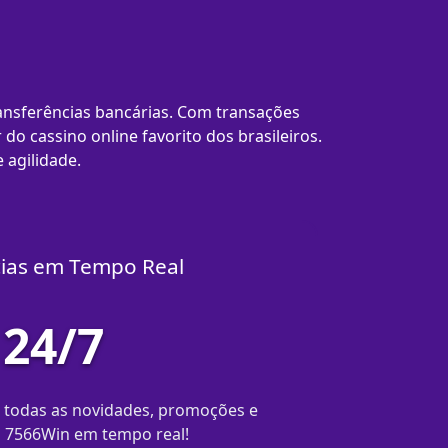
ransferências bancárias. Com transações
 cassino online favorito dos brasileiros.
 agilidade.
cias em Tempo Real
24/7
e todas as novidades, promoções e
 7566Win em tempo real!