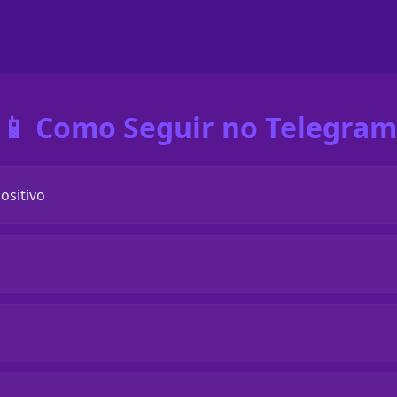
📱 Como Seguir no Telegram
ositivo