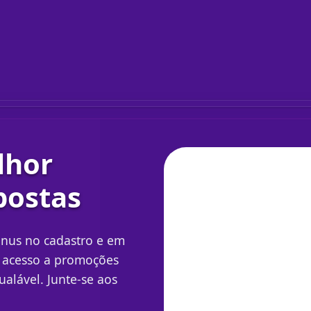
lhor
postas
nus no cadastro e em
 acesso a promoções
ualável. Junte-se aos