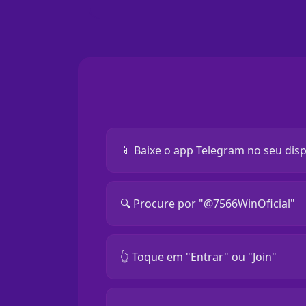
📱 Baixe o app Telegram no seu disp
🔍 Procure por "@7566WinOficial"
👆 Toque em "Entrar" ou "Join"