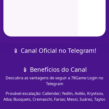
📱 Canal Oficial no Telegram!
📱 Benefícios do Canal
Descubra as vantagens de seguir a 78Game Login no
Telegram
Provável escalação: Callender; Yedlin, Avilés, Kryvtsov,
Alba; Busquets, Cremaschi, Farias; Messi, Suárez, Taylor.