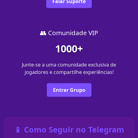
Falar Suporte
👥 Comunidade VIP
1000+
Junte-se a uma comunidade exclusiva de
jogadores e compartilhe experiências!
Entrar Grupo
📱 Como Seguir no Telegram